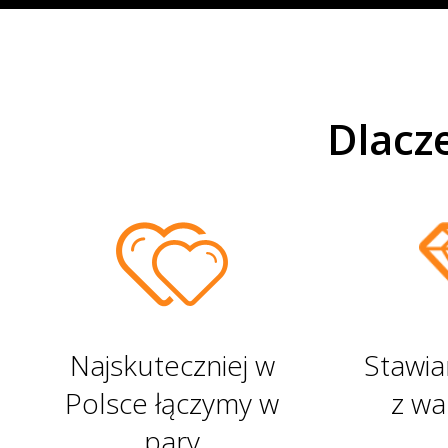
17 253 Małżeństw
Dlacz
Najskuteczniej w
Stawia
Polsce łączymy w
z wa
pary