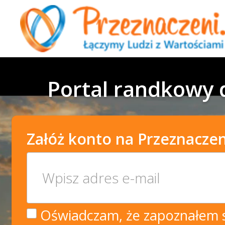
Portal randkowy d
Załóż konto na Przeznaczen
Oświadczam, że zapoznałem si