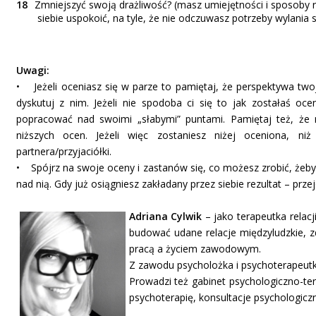
Zmniejszyć swoją drażliwość? (masz umiejętności i sposoby
siebie uspokoić, na tyle, że nie odczuwasz potrzeby wylania s
Uwagi:
• Jeżeli oceniasz się w parze to pamiętaj, że perspektywa twoje
dyskutuj z nim. Jeżeli nie spodoba ci się to jak zostałaś oc
popracować nad swoimi „słabymi” puntami. Pamiętaj też, że n
niższych ocen. Jeżeli więc zostaniesz niżej oceniona, n
partnera/przyjaciółki.
• Spójrz na swoje oceny i zastanów się, co możesz zrobić, żeby 
nad nią. Gdy już osiągniesz zakładany przez siebie rezultat – prze
Adriana Cylwik
– jako terapeutka relac
budować udane relacje międzyludzkie, 
pracą a życiem zawodowym.
Z zawodu psycholożka i psychoterapeutk
Prowadzi też gabinet psychologiczno-t
psychoterapię, konsultacje psychologiczne