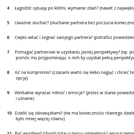
Łagodzić sytuaję po kłótni, wymianie zdań? (nawet z najwięk
Uważnie słuchać? (słuchanie partnera bez poczucia konieczno
Ciepło witać i żegnać swojego partnera? (potrafisz powiedzie
Pomagać partnerowi w uzyskaniu jasnej perspektywy? (np. je
pomóc mu przypominając o nich by uzyskał pełną perspektywę
Iść na kompromis? (czasami warto się lekko nagiąć i chcieć 
opcję)
Werbalnie wyrażać miłość i emocje? (jesteś w stanie powie
i uznanie)
Dzielić się obowiązkami? (nie ma konieczności równego dzielen
było mniej więcej równo)
Być wrażliwa? (chodzi tutaj o twoją umiejętność wpuszczen