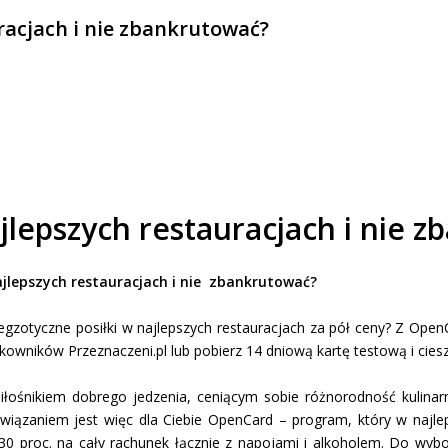
uracjach i nie zbankrutować?
ajlepszych restauracjach i nie 
najlepszych restauracjach i nie zbankrutować?
 egzotyczne posiłki w najlepszych restauracjach za pół ceny? Z Open
tkowników Przeznaczeni.pl lub pobierz 14 dniową kartę testową i ciesz
iłośnikiem dobrego jedzenia, ceniącym sobie różnorodność kulina
wiązaniem jest więc dla Ciebie OpenCard – program, który w najlep
 30 proc. na cały rachunek łącznie z napojami i alkoholem. Do wybo