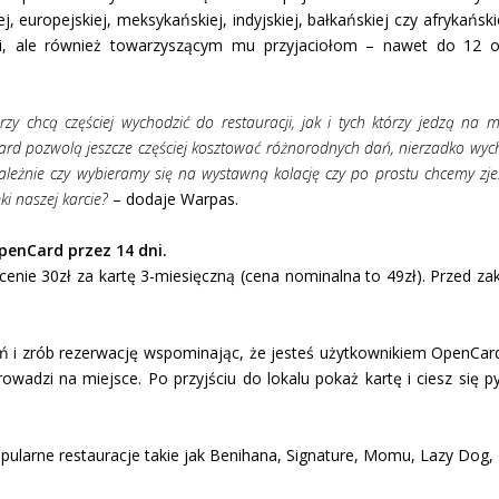
ej, europejskiej, meksykańskiej, indyjskiej, bałkańskiej czy afrykańs
i, ale również towarzyszącym mu przyjaciołom – nawet do 12 o
zy chcą częściej wychodzić do restauracji, jak i tych którzy jedzą na
rd pozwolą jeszcze częściej kosztować różnorodnych dań, nierzadko wyc
zależnie czy wybieramy się na wystawną kolację czy po prostu chcemy zje
i naszej karcie?
– dodaje Warpas.
OpenCard przez 14 dni.
enie 30zł za kartę 3-miesięczną (cena nominalna to 49zł). Przed za
ń i zrób rezerwację wspominając, że jesteś użytkownikiem OpenCard.
prowadzi na miejsce. Po przyjściu do lokalu pokaż kartę i ciesz się
opularne restauracje takie jak Benihana, Signature, Momu, Lazy Dog