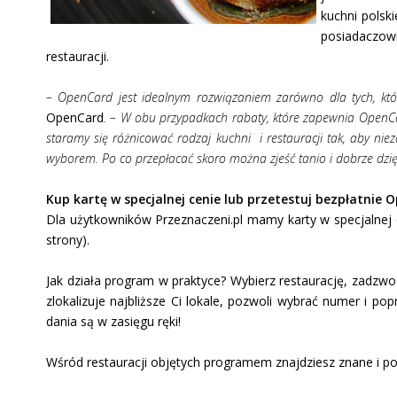
kuchni polski
posiadaczow
restauracji.
– OpenCard jest idealnym rozwiązaniem zarówno dla tych, któr
OpenCard
. – W obu przypadkach rabaty, które zapewnia OpenCa
staramy się różnicować rodzaj kuchni i restauracji tak, aby nie
wyborem. Po co przepłacać skoro można zjeść tanio i dobrze dzięk
Kup kartę w specjalnej cenie lub przetestuj bezpłatnie 
Dla użytkowników Przeznaczeni.pl mamy karty w specjalnej c
strony).
Jak działa program w praktyce? Wybierz restaurację, zadzwo
zlokalizuje najbliższe Ci lokale, pozwoli wybrać numer i po
dania są w zasięgu ręki!
Wśród restauracji objętych programem znajdziesz znane i p