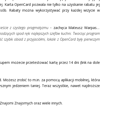
kiej. Karta OpenCard pozwala nie tylko na uzyskanie rabatu jej
sób. Rabaty można wykorzystywać przy każdej wizycie w
 mieście z czystego pragmatyzmu –
zachęca Mateusz Warpas z
hodzących spod ręki najlepszych szefów kuchni. Tworząc program
ść szybki obiad z przyjaciółmi, lokale z OpenCard były pierwszym
kupem możecie przetestować kartę przez 14 dni (link na dole
 Możesz zrobić to m.in. za pomocą aplikacji mobilnej, która
 pysznym jedzeniem taniej. Teraz wszystkie, nawet najdroższe
, Znajomi Znajomych oraz wiele innych.