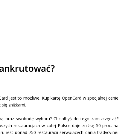
zbankrutować?
Card jest to możliwe. Kup kartę OpenCard w specjalnej cenie
 się zniżkami.
rną oraz swobodę wyboru? Chciałbyś do tego zaoszczędzić?
szych restauracjach w całej Polsce daje zniżkę 50 proc. na
ru jest ponad 750 restauracji serwujących dania tradycyjnej