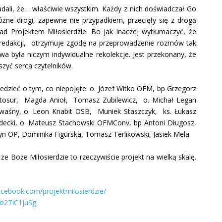
ali, że… właściwie wszystkim. Każdy z nich doświadczał Go
óżne drogi, zapewne nie przypadkiem, przecięły się z drogą
d Projektem Miłosierdzie. Bo jak inaczej wytłumaczyć, że
j redakcji, otrzymuje zgodę na przeprowadzenie rozmów tak
 była niczym indywidualne rekolekcje. Jest przekonany, że
szyć serca czytelników.
iedzieć o tym, co niepojęte: o. Józef Witko OFM, bp Grzegorz
 Stosur, Magda Anioł, Tomasz Zubilewicz, o. Michał Legan
waśny, o. Leon Knabit OSB, Muniek Staszczyk, ks. Łukasz
decki, o. Mateusz Stachowski OFMConv, bp Antoni Długosz,
zyn OP, Dominika Figurska, Tomasz Terlikowski, Jasiek Mela.
 Boże Miłosierdzie to rzeczywiście projekt na wielką skalę.
acebook.com/projektmilosierdzie/
o2TiC1juSg