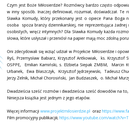
Czym jest Boże Miłosierdzie? Rozmówcy bardzo często odpowiad
w inny sposób. Inaczej definiował, rozumiał, doświadczał. Te r
Sławka Komudy, który przekonany jest o opiece Pana Boga na
osoba spoza branży dziennikarskiej, nie reprezentująca żadne
osobistych, wręcz intymnych? Dla Sławka Komudy każda rozmowa
słowa, które usłyszał i przeniósł na papier mają moc zdolną poru
Oni zdecydowali się wziąć udział w Projekcie Miłosierdzie i opow
Ryś, Przemysław Babiarz, Krzysztof Antkowiak, ks. Krzysztof
OSPPE, Emilian Kamiński, s. Elżbieta Siepak ZMBM, Marcin K
Urbanek, Ewa Błaszczyk, Krzysztof Jędrzejewski, Tadeusz Chu
Jerzy Zelnik, Michał Chorosiński, Jan Budziaszek, o. Michał Mur
Dwadzieścia sześć rozmów i dwadzieścia sześć dowodów na to, że
Niniejsza książka jest jednym z jego etapów.
Więcej informacji
www.projektmilosierdzie.pl
oraz
https://www.f
Film promocyjny publikacjiŁ
https://www.youtube.com/watch?v=T