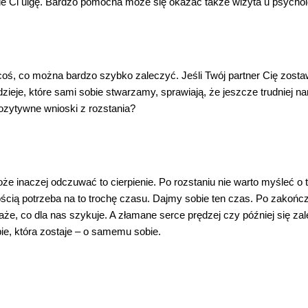
sie Ci ulgę. Bardzo pomocna może się okazać także wizyta u psychol
 coś, co można bardzo szybko zaleczyć. Jeśli Twój partner Cię zostawi
dzieje, które sami sobie stwarzamy, sprawiają, że jeszcze trudniej 
ozytywne wnioski z rozstania?
e inaczej odczuwać to cierpienie. Po rozstaniu nie warto myśleć o t
ścią potrzeba na to trochę czasu. Dajmy sobie ten czas. Po zakończe
e, co dla nas szykuje. A złamane serce prędzej czy później się zale
ie, która zostaje – o samemu sobie.