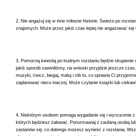
2. Nie angażuj się w inne miłosne historie. Świeżo po rozs
znajomych. Może przez jakiś czas lepiej nie angażować się
3. Pomocną kwestią po trudnym rozstaniu będzie skupienie się
jakiś sposób zawiniliśmy, na wnioski przyjdzie jeszcze czas
muzyki, ćwicz, biegaj, maluj i rób to, co sprawia Ci przyjem
zaplanować nieco inaczej. Może czytanie książki lub ciekawy
4. Niektórym osobom pomaga wygadanie się i wyrzucenie z s
których będziesz żałować. Porozmawiaj z zaufaną osobą lub n
zastanów się, co dobrego możesz wynieść z rozstania. Wszys