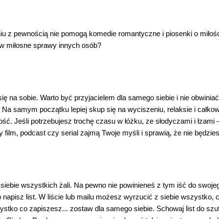
taniu z pewnością nie pomogą komedie romantyczne i piosenki o miło
 w miłosne sprawy innych osób?
 na sobie. Warto być przyjacielem dla samego siebie i nie obwiniać s
. Na samym początku lepiej skup się na wyciszeniu, relaksie i całk
ność. Jeśli potrzebujesz trochę czasu w łóżku, ze słodyczami i łzami 
 film, podcast czy serial zajmą Twoje myśli i sprawią, że nie będzi
iebie wszystkich żali. Na pewno nie powinieneś z tym iść do swoj
apisz list. W liście lub mailu możesz wyrzucić z siebie wszystko, co
tko co zapiszesz... zostaw dla samego siebie. Schowaj list do szuf