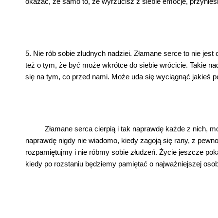
okazać, że samo to, że wyrzucisz z siebie emocje, przynie
5. Nie rób sobie złudnych nadziei. Złamane serce to nie jest
też o tym, że być może wkrótce do siebie wrócicie. Takie na
się na tym, co przed nami. Może uda się wyciągnąć jakieś p
Złamane serca cierpią i tak naprawdę każde z nich, moż
naprawdę nigdy nie wiadomo, kiedy zagoją się rany, z pewno
rozpamiętujmy i nie róbmy sobie złudzeń. Życie jeszcze pokaż
kiedy po rozstaniu będziemy pamiętać o najważniejszej osob