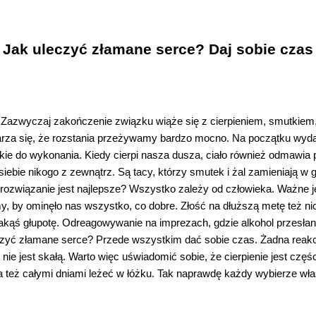
Jak uleczyć złamane serce? Daj sobie czas
. Zazwyczaj zakończenie związku wiąże się z cierpieniem, smutkiem,
darza się, że rozstania przeżywamy bardzo mocno. Na początku wyda
kie do wykonania. Kiedy cierpi nasza dusza, ciało również odmawi
iebie nikogo z zewnątrz. Są tacy, którzy smutek i żal zamieniają w gn
rozwiązanie jest najlepsze? Wszystko zależy od człowieka. Ważne je
y, by ominęło nas wszystko, co dobre. Złość na dłuższą metę też 
jakąś głupotę. Odreagowywanie na imprezach, gdzie alkohol przesła
czyć złamane serce? Przede wszystkim dać sobie czas. Żadna reakc
ie jest skałą. Warto więc uświadomić sobie, że cierpienie jest czę
eba też całymi dniami leżeć w łóżku. Tak naprawdę każdy wybierze wł