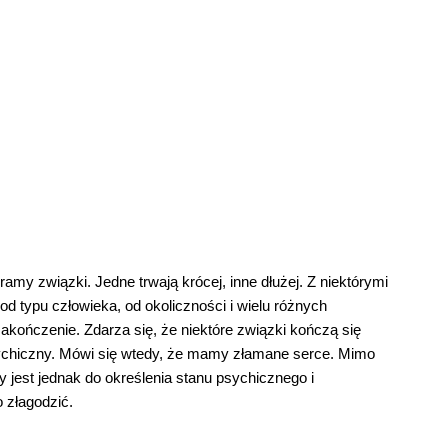
my związki. Jedne trwają krócej, inne dłużej. Z niektórymi
d typu człowieka, od okoliczności i wielu różnych
akończenie. Zdarza się, że niektóre związki kończą się
 psychiczny. Mówi się wtedy, że mamy złamane serce. Mimo
y jest jednak do określenia stanu psychicznego i
o złagodzić.