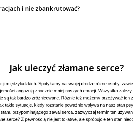
uracjach i nie zbankrutować?
Jak uleczyć złamane serce?
cji międzyludzkich. Spotykamy na swojej drodze różne osoby, zawiera
jomości angażują znacznie mniej naszych emocji. Wszystko zależy o
acje są tak bardzo zróżnicowane. Różnie też możemy przeżywać ich z
dnak takie sytuacje, kiedy rozstanie poważnie wpływa na nasz stan
ego stanu przypominającego zawał serca, zazwyczaj termin ten używan
 serce? Z pewnością nie jest to łatwe, ale spróbujcie ten stan niec