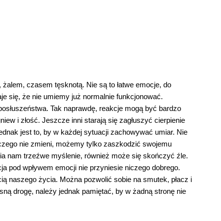
 żalem, czasem tęsknotą. Nie są to łatwe emocje, do
je się, że nie umiemy już normalnie funkcjonować.
a posłuszeństwa. Tak naprawdę, reakcje mogą być bardzo
iew i złość. Jeszcze inni starają się zagłuszyć cierpienie
dnak jest to, by w każdej sytuacji zachowywać umiar. Nie
niczego nie zmieni, możemy tylko zaszkodzić swojemu
nia nam trzeźwe myślenie, również może się skończyć źle.
ja pod wpływem emocji nie przyniesie niczego dobrego.
ścią naszego życia. Można pozwolić sobie na smutek, płacz i
asną drogę, należy jednak pamiętać, by w żadną stronę nie