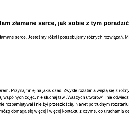
am złamane serce, jak sobie z tym poradzi
amane serce. Jesteśmy różni i potrzebujemy różnych rozwiązań. M
erem. Przynajmniej na jakiś czas. Zwykle rozstania wiążą się z róż
j wspólnych zdjęć, nie słuchaj tzw „Waszych utworów” i nie odwiedza
nie rozpamiętywał i nie żył przeszłością. Nawet po trudnym rozstan
j mózg domaga się więcej i więcej kontaktu z czymś, co uruchamia c